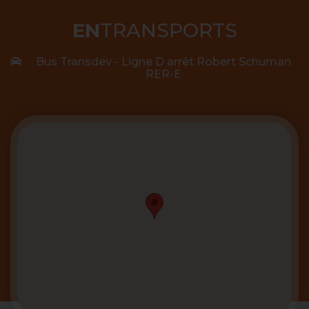
EN
TRANSPORTS
Bus Transdev - Ligne D arrêt Robert Schuman
RER-E