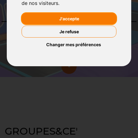
de nos visiteurs.
J'accepte
ROISSY EN BRIE
GROUPES&CE
Je refuse
Changer mes préférences
GROUPES&CE'