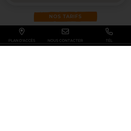
NOS TARIFS
RÉSERVER EN LIGNE
PLAN D'ACCÈS
NOUS CONTACTER
TÉL
FOLLOW'
JUMP
Dernières infos, Horaires exceptionnels, Jeu
Concours... Ne manquez rien de l'actu de votre
parc, restez branché à nos réseaux!!!
S'INSCRIRE