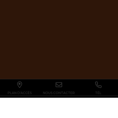
PLAN D'ACCÈS
NOUS CONTACTER
TÉL
NOS
HORAIRES
A partir du 6 Juillet, Ouvert 7/7 de
13h30 à 20h. L’accès au trampoline