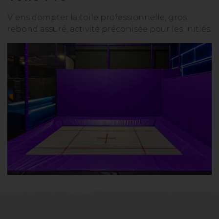
Viens dompter la toile professionnelle, gros
rebond assuré, activité préconisée pour les initiés.