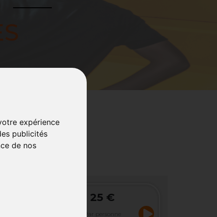
ES
 votre expérience
es publicités
nce de nos
25 €
 VIP
sole de Jeux
Par personne