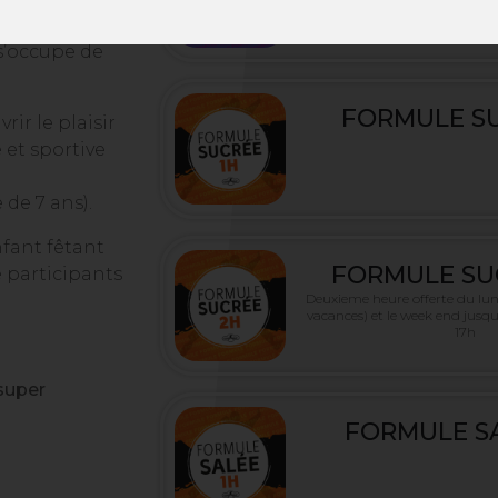
es
s’occupe de
FORMULE SU
rir le plaisir
 et sportive
de 7 ans).
nfant fêtant
FORMULE SU
e participants
Deuxieme heure offerte du lun
vacances) et le week end jusqu
17h
super
FORMULE SA