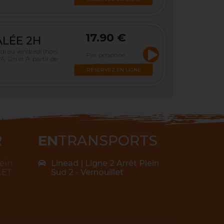
17.90 €
LÉE 2H
di au vendredi (hors
Par personne
'Ã 12h et Ã partir de
RÉSERVEZ EN LIGNE
R
EN
TRANSPORTS
ein
Linead | Ligne 2 Arrêt Plein
LET
Sud 2 - Vernouillet