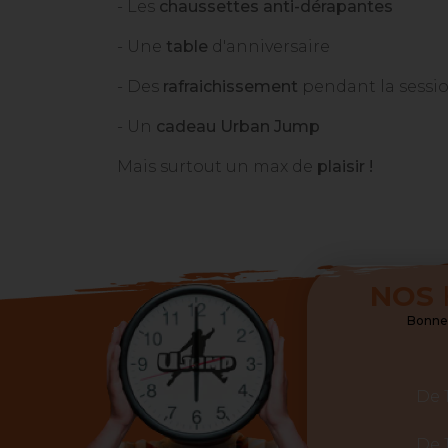
- Les
chaussettes anti-dérapantes
- Une
table
d'anniversaire
- Des
rafraichissement
pendant la sessi
- Un
cadeau Urban Jump
Mais surtout un max de
plaisir !
NOS
Bonnes
De 
De 