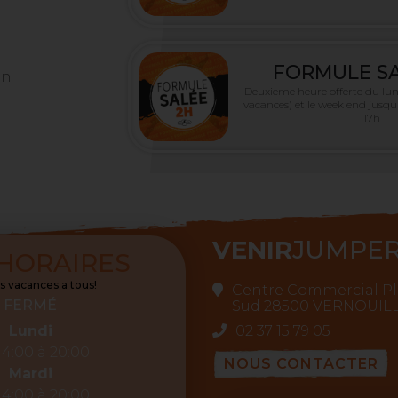
FORMULE SA
on
Deuxieme heure offerte du lun
vacances) et le week end jusqu
17h
VENIR
JUMPE
HORAIRES
 vacances a tous!
Centre Commercial Pl
FERMÉ
Sud 28500 VERNOUIL
Lundi
02 37 15 79 05
14:00 à 20:00
NOUS CONTACTER
Mardi
14:00 à 20:00