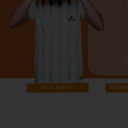
De 
De 
De 
De 
De 
NOS TARIFS
RÉSER