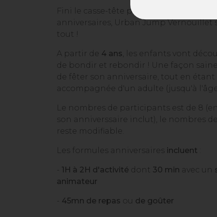
Fini le casse-tête pour l’organisation d
anniversaires, Urban Jump Vernouillet 
tout !
A partir de
4 ans
, les enfants vont découv
de bondir et rebondir ! Une façon saine
de fêter son anniversaire, tout en étant
accompagnée d'un adulte (jusqu'à l'âge 
Le nombres de participants est de 8 (e
son anniverssaire inclut), le nombres d
reste modifiable.
Les formules anniversaires
incluent
:
-
1H à 2H d'activité
dont
30 min
avec un
animateur
-
45mn de repas
ou
de
goûter