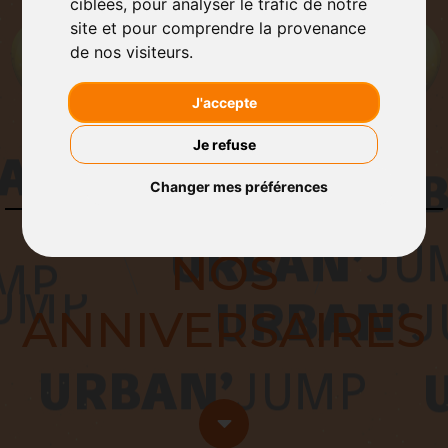
ciblées, pour analyser le trafic de notre
site et pour comprendre la provenance
de nos visiteurs.
J'accepte
Je refuse
Changer mes préférences
Trampoline Park | St Brice
sous-fôret
NOS
ANNIVERSAIRES