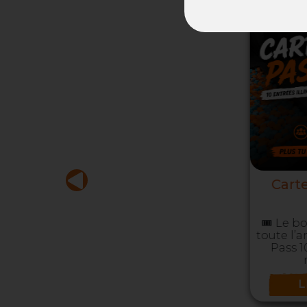
Carte pass 10 entrée
illimitée*
🎟️ Le bon plan de l’été (et de
toute l’année) ! 🔥Avec la
Carte Pass 10 entrées :✅ 1
heure revient à seu...
LIRE LA SUITE