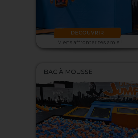
DECOUVRIR
Viens affronter tes amis !
BAC À MOUSSE