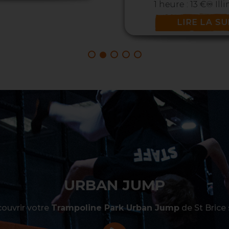
heure : 13 €♾️ Illimité tou...
LIRE LA SUITE
URBAN JUMP
ouvrir votre
Trampoline Park Urban Jump
de St Brice 