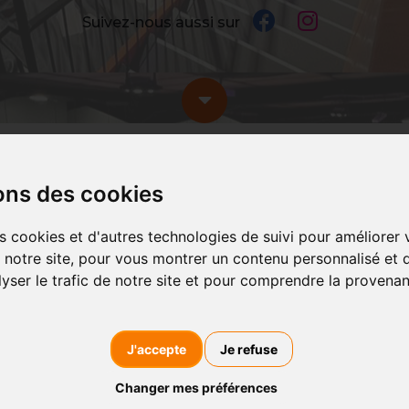
Suivez-nous aussi sur
ons des cookies
s cookies et d'autres technologies de suivi pour améliorer
 notre site, pour vous montrer un contenu personnalisé et d
lyser le trafic de notre site et pour comprendre la provena
ACTUS
'JUMP
J'accepte
Je refuse
Changer mes préférences