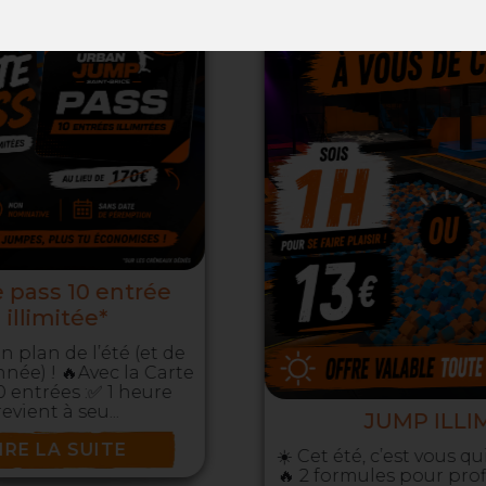
JUMP ILLIMITÉ
☀️ Cet été, c’est vous qui choisissez ! 🤸
🔥 2 formules pour profiter du parc :🎟️ 1