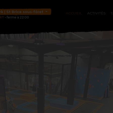
k | St Brice sous-fôret
ACCUEIL
ACTIVITÉS
T
RT
- ferme à 22:00