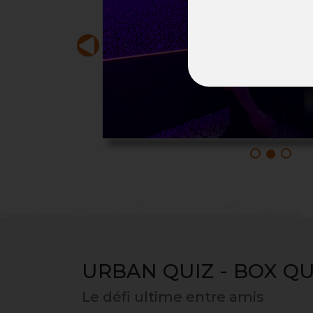
URBAN QUIZ - BOX QUI
Le défi ultime entre amis