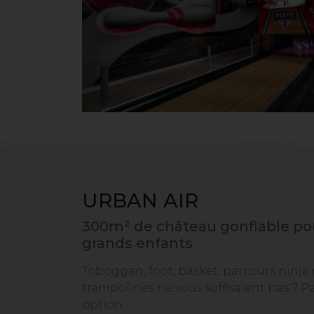
URBAN AIR
300m² de château gonflable pou
grands enfants
Toboggan, foot, basket, parcours ninja
trampolines ne vous suffisaient pas ? Pa
option.