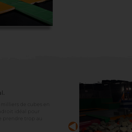
l.
 milliers de cubes en
ndroit idéal pour
e prendre trop au