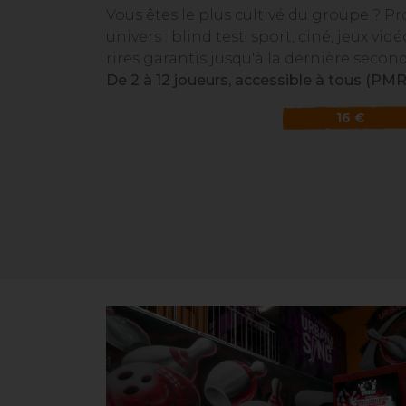
Vous êtes le plus cultivé du groupe ? Pr
univers : blind test, sport, ciné, jeux vid
rires garantis jusqu'à la dernière second
De 2 à 12 joueurs, accessible à tous (PMR
16 €