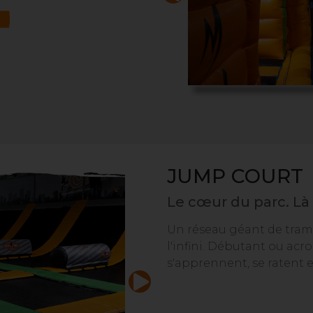
JUMP COURT
Le cœur du parc. Là 
Un réseau géant de tram
l'infini. Débutant ou acro
s'apprennent, se ratent e