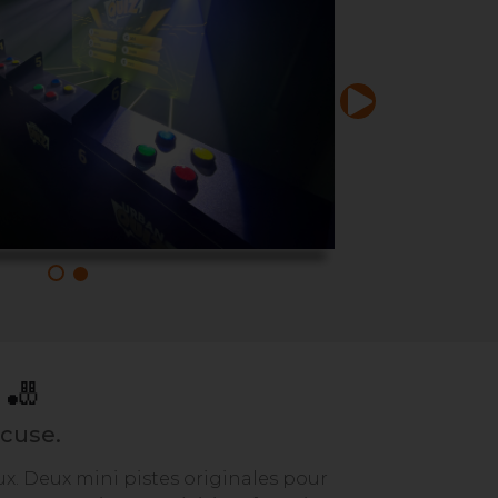
🎳
xcuse.
x. Deux mini pistes originales pour