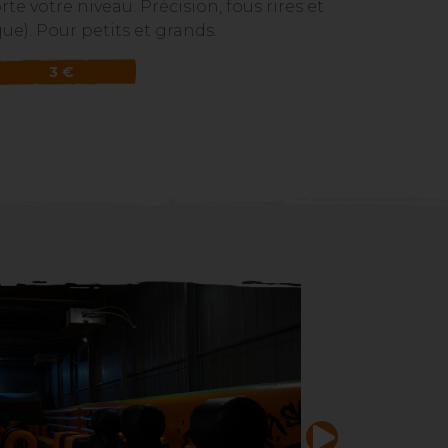
te votre niveau. Précision, fous rires et
ue). Pour petits et grands.
3 €