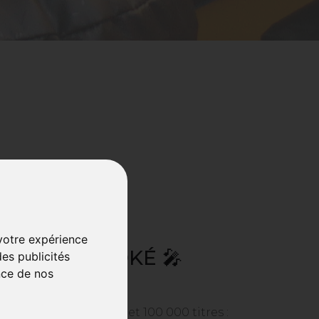
 votre expérience
 BOX KARAOKÉ 🎤
es publicités
nce de nos
 c'est trop petit.
jusqu'à 10 personnes et 100 000 titres :