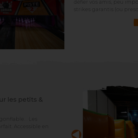
défier vos amis, peu impor
strikes garantis (ou presq
r les petits &
 gonflable… Les
rfait. Accessible en