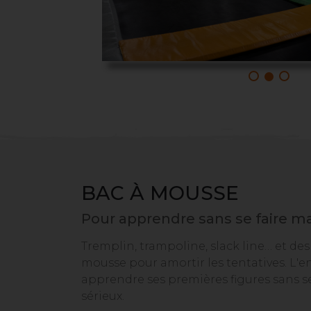
BAC À MOUSSE
Pour apprendre sans se faire ma
Tremplin, trampoline, slack line… et des
mousse pour amortir les tentatives. L'e
apprendre ses premières figures sans s
sérieux.