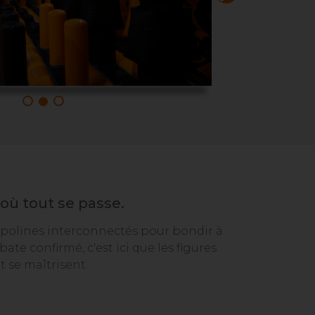
où tout se passe.
polines interconnectés pour bondir à
bate confirmé, c'est ici que les figures
t se maîtrisent.