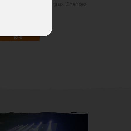
e 3h du mat. Chantez faux. Chantez
/60mn
10 €