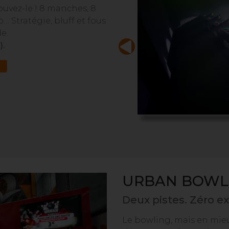
ouvez-le ! 8 manches, 8
éo… Stratégie, bluff et fous
e.
).
URBAN BOWL 
Deux pistes. Zéro e
Le bowling, mais en mieu