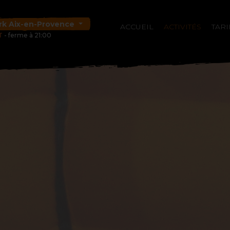
rk Aix-en-Provence
ACCUEIL
ACTIVITÉS
TARI
T
- ferme à 21:00